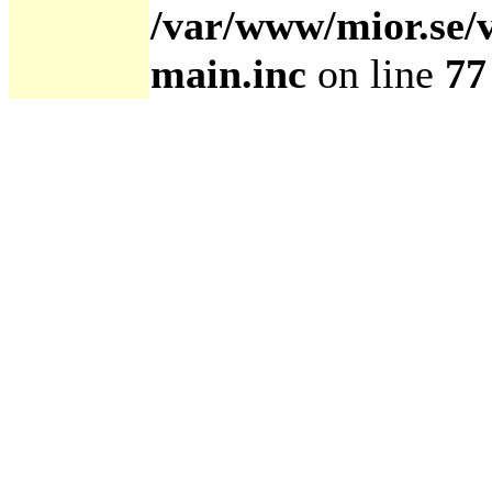
/var/www/mior.se/
main.inc
on line
77