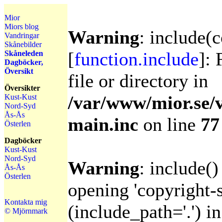
Mior
Miors blog
Warning
: include(c
Vandringar
Skånebilder
[
function.include
]: 
Skåneleden
Dagböcker,
Översikt
file or directory in
Översikter
/var/www/mior.se/
Kust-Kust
Nord-Syd
Ås-Ås
main.inc
on line
77
Österlen
Dagböcker
Kust-Kust
Nord-Syd
Warning
: include()
Ås-Ås
Österlen
opening 'copyright-s
Kontakta mig
(include_path='.') in
© Mjörnmark