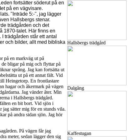
 Leden fortsätter söderut på en
det på en vägvisare.
ats. "Inträde 5:-", jag lägger
även Hallsbergs stenar.
rde trädgården och det
å 1870-talet. Här finns en
 trädgården står ett antal
er och bilder, allt med bibliska
Hallsbergs trädgård
r på en markväg ut på
 de bligar på mig och flyttar på
liknar språng. Jag kan fortsätta ut
belstätta ut på ett annat fält. Vid
till Heingetorp. En frontlastare
lan hagar och åkermark på vägen
Dalgång
rädgårdarna. Jag vänder åter. Min
rerna i Hallsbergs trädgård.
älten en bit bort. Vid sjön i
r jag sätter mig för en stunds vila.
skar på andra sidan sjön. Jag hör
agården. På vägen får jag
Kaffestugan
dra meter, sedan lägger den sig