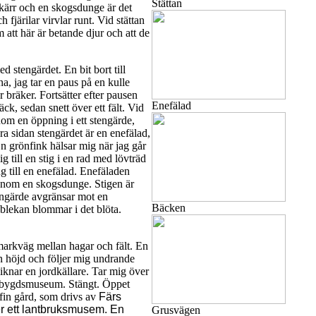
Stättan
t kärr och en skogsdunge är det
fjärilar virvlar runt. Vid stättan
m att här är betande djur och att de
d stengärdet. En bit bort till
a, jag tar en paus på en kulle
r bräker. Fortsätter efter pausen
Enefälad
ck, sedan snett över ett fält. Vid
om en öppning i ett stengärde,
a sidan stengärdet är en enefälad,
 grönfink hälsar mig när jag går
g till en stig i en rad med lövträd
ång till en enefälad. Enefäladen
genom en skogsdunge. Stigen är
engärde avgränsar mot en
Bäcken
blekan blommar i det blöta.
 markväg mellan hagar och fält. En
en höjd och följer mig undrande
iknar en jordkällare. Tar mig över
hembygdsmuseum. Stängt. Öppet
 fin gård, som drivs av
Färs
r ett lantbruksmusem. En
Grusvägen