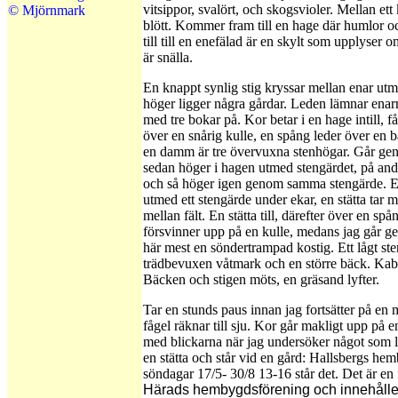
vitsippor, svalört, och skogsvioler. Mellan et
© Mjörnmark
blött. Kommer fram till en hage där humlor och 
till till en enefälad är en skylt som upplyser o
är snälla.
En knappt synlig stig kryssar mellan enar utme
höger ligger några gårdar. Leden lämnar enarn
med tre bokar på. Kor betar i en hage intill, få
över en snårig kulle, en spång leder över en bä
en damm är tre övervuxna stenhögar. Går gen
sedan höger i hagen utmed stengärdet, på andr
och så höger igen genom samma stengärde. En
utmed ett stengärde under ekar, en stätta tar mi
mellan fält. En stätta till, därefter över en sp
försvinner upp på en kulle, medans jag går 
här mest en söndertrampad kostig. Ett lågt st
trädbevuxen våtmark och en större bäck. Kab
Bäcken och stigen möts, en gräsand lyfter.
Tar en stunds paus innan jag fortsätter på en
fågel räknar till sju. Kor går makligt upp på 
med blickarna när jag undersöker något som l
en stätta och står vid en gård: Hallsbergs 
söndagar 17/5- 30/8 13-16 står det. Det är en
Härads hembygdsförening och innehålle