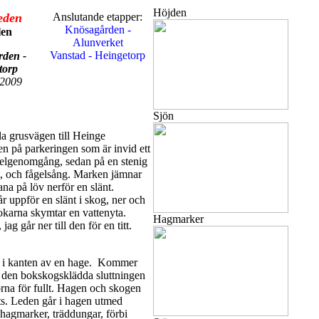
Höjden
eden
Anslutande etapper:
Knösagården -
len
Alunverket
Vanstad - Heingetorp
den -
torp
 2009
Sjön
la grusvägen till Heinge
en på parkeringen som är invid ett
inkelgenomgång, sedan på en stenig
rt, och fågelsång. Marken jämnar
ana på löv nerför en slänt.
år uppför en slänt i skog, ner och
karna skymtar en vattenyta.
Hagmarker
ag går ner till den för en titt.
räd i kanten av en hage. Kommer
å den bokskogsklädda sluttningen
orna för fullt. Hagen och skogen
lats. Leden går i hagen utmed
 hagmarker, träddungar, förbi