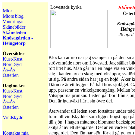
Lövestads kyrka
Skånel
Mior
Öster
Miors blog
Vandringar
Knösagår
Skånebilder
Heinge
Skåneleden
26 april
Knösagården -
Heingetorp
Översikter
Klockan är nio när jag svänger in på den sma
Kust-Kust
strövområde norr om Lövestad. Jag ställer bil
Nord-Syd
rött litet hus. Man går in i en hage via en v
Ås-Ås
stig i kanten av en skog med vitsippor, svalö
Österlen
ut sig. På andra sidan har jag en höjd. Åker k
Därnere är ett hygge. På håll hörs sjöfågel. G
Dagböcker
upp, passerar en vinkelgenomgång. Mellan bo
Kust-Kust
Vitsipporna prunkar. Leden går bort från sjön, j
Nord-Syd
Den är igenväxt här i sin övre del.
Ås-Ås
Österlen
Återvänder till leden som fortsätter under t
fram till vindskyddet som ligger högst upp p
Vindskydd
till sjön. I hagen mittemot blommar backsipp
skiljs åt av ett stengärde. Det är en vacker p
stengärdet. Den lämnar sjön för att gå genom
Kontakta mig