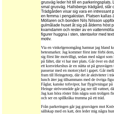
grusväg leder hit till en parkeringsplats.
smal grusväg. Hallsbergs trädgård, står 
Trädgården visar sig vara en intressant pl
en femma i pengakistan. Platsen kallas 
Möllaren och bonden Nils Nilsson uppfö
gulmålade huset åt sig på ålderns höst p
kvarndamm och rester av en vattenmölla. I
figurer huggna i sten, stentavlor med text
motiv.
Via en vinkelgenomgång hamnar jag bland ko
betesmarker. Jag kommer först inte förbi dem,
sig först lite motvilligt, sedan med något som 
på fältet, där vi har mer plats. Går över en dub
ett korsvirkeshus är en stätta ut på grusvägen 
passerar med en motorcykel i gapet. Går mel
fram till Heingetorp, där det är aktiviteter i t
lunch äter jag tillsammans med de övriga figu
Fåglar, kanske tofsvipor, har flygövningar på f
Heinge strövområde går jag ner till vattnet, dä
Jag kan höra röster från några som troligen fi
och ser en spillkråka trumma på ett träd.
Från parkeringen går jag grusvägen mot Knös
sällskap med en katt, den leder mig några hun