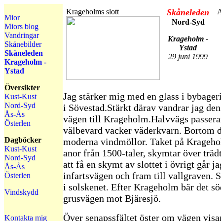
Krageholms slott
Skåneleden
A
Mior
Nord-Syd
Miors blog
Vandringar
Krageholm -
Skånebilder
Ystad
Skåneleden
29 juni 1999
Krageholm -
Ystad
Översikter
Jag stärker mig med en glass i bybageri
Kust-Kust
Nord-Syd
i Sövestad.Stärkt därav vandrar jag den
Ås-Ås
vägen till Krageholm.Halvvägs passer
Österlen
välbevard vacker väderkvarn. Bortom d
Dagböcker
moderna vindmöllor. Taket på Krageho
Kust-Kust
anor från 1500-taler, skymtar över träd
Nord-Syd
att få en skymt av slottet i övrigt går ja
Ås-Ås
infartsvägen och fram till vallgraven. S
Österlen
i solskenet. Efter Krageholm bär det sö
Vindskydd
grusvägen mot Bjäresjö.
Över senapssfältet öster om vägen visa
Kontakta mig