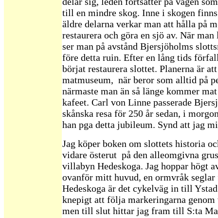
delar sig, leden fortsätter på vägen som
till en mindre skog. Inne i skogen finns
äldre delarna verkar man att hålla på m
restaurera och göra en sjö av. När man
ser man på avstånd Bjersjöholms slott
före detta ruin. Efter en lång tids förfa
börjat restaurera slottet. Planerna är att
matmuseum, när beror som alltid på p
närmaste man än så länge kommer mat ä
kafeet. Carl von Linne passerade Bjers
skånska resa för 250 år sedan, i morg
han pga detta jubileum. Synd att jag mi
Jag köper boken om slottets historia o
vidare österut på den alleomgivna gru
villabyn Hedeskoga. Jag hoppar högt av
ovanför mitt huvud, en ormvråk seglar f
Hedeskoga är det cykelväg in till Ystad.
knepigt att följa markeringarna genom 
men till slut hittar jag fram till S:ta M