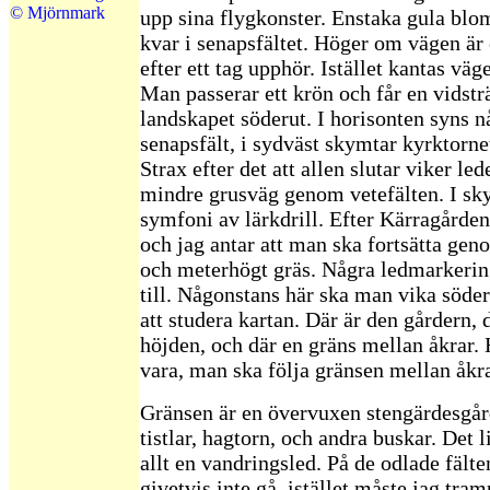
© Mjörnmark
upp sina flygkonster. Enstaka gula blo
kvar i senapsfältet. Höger om vägen är
efter ett tag upphör. Istället kantas väg
Man passerar ett krön och får en vidstr
landskapet söderut. I horisonten syns n
senapsfält, i sydväst skymtar kyrktornet
Strax efter det att allen slutar viker le
mindre grusväg genom vetefälten. I sk
symfoni av lärkdrill. Efter Kärragårde
och jag antar att man ska fortsätta gen
och meterhögt gräs. Några ledmarkerin
till. Någonstans här ska man vika söderu
att studera kartan. Där är den gårdern, 
höjden, och där en gräns mellan åkrar.
vara, man ska följa gränsen mellan åkr
Gränsen är en övervuxen stengärdesgård
tistlar, hagtorn, och andra buskar. Det 
allt en vandringsled. På de odlade fält
givetvis inte gå, istället måste jag tram