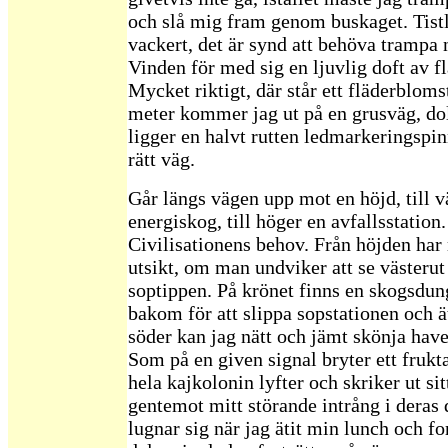
och slå mig fram genom buskaget. Tistl
vackert, det är synd att behöva trampa
Vinden för med sig en ljuvlig doft av f
Mycket riktigt, där står ett fläderbloms
meter kommer jag ut på en grusväg, dol
ligger en halvt rutten ledmarkeringspin
rätt väg.
Går längs vägen upp mot en höjd, till v
energiskog, till höger en avfallsstation.
Civilisationens behov. Från höjden har
utsikt, om man undviker att se västerut
soptippen. På krönet finns en skogsdun
bakom för att slippa sopstationen och ä
söder kan jag nätt och jämt skönja havet
Som på en given signal bryter ett frukta
hela kajkolonin lyfter och skriker ut si
gentemot mitt störande intrång i deras
lugnar sig när jag ätit min lunch och fo