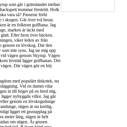
Skyrup som går i gränslandet mellan
hackspett trummar förstrött. Holk
ska vara så? Passerar förbi
ne i skogen. Går över två broar,
ken är en folktom golfbana. Jag
nge, marken är täckt med
 glatt. Efter bron över bäcken,
tningen, viker leden av från
upp genom en lövskog. Där den
dy som inte syns. Jag tar mig upp
ar vid vägen genom Skyrup. Vägen
akom lövträd ligger golfbanan. Det
d vägen. Där vägen gör en böj
ungdom med populärt diskotek, nu
sanläggning. Vid en damm vilar
en in till höger på en bred stig,
 ligger nybyggda villor. Jag går
ärefter genom en lövskogsdunge
randunge, stigen är nu knölig,
ligt ligger ett grusupplag på
a meter lång, stigen är helt
 sidan om stigen. Är grusen
tt sönderkörd. Bakom björkarna