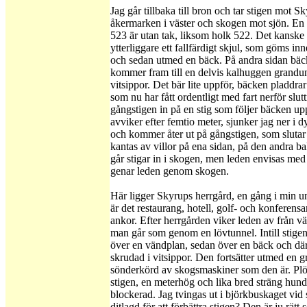
Jag går tillbaka till bron och tar stigen mot 
åkermarken i väster och skogen mot sjön. En 
523 är utan tak, liksom holk 522. Det kanske 
ytterliggare ett fallfärdigt skjul, som göms in
och sedan utmed en bäck. På andra sidan bäc
kommer fram till en delvis kalhuggen grandu
vitsippor. Det bär lite uppför, bäcken pladdrar
som nu har fått ordentligt med fart nerför slut
gångstigen in på en stig som följer bäcken 
avviker efter femtio meter, sjunker jag ner i 
och kommer åter ut på gångstigen, som slut
kantas av villor på ena sidan, på den andra b
går stigar in i skogen, men leden envisas me
genar leden genom skogen.
Här ligger Skyrups herrgård, en gång i min 
är det restaurang, hotell, golf- och konferen
ankor. Efter herrgården viker leden av från väg
man går som genom en lövtunnel. Intill stigen
över en vändplan, sedan över en bäck och d
skrudad i vitsippor. Den fortsätter utmed en g
sönderkörd av skogsmaskiner som den är. Plöts
stigen, en meterhög och lika bred sträng hundr
blockerad. Jag tvingas ut i björkbuskaget vid
ditlagd för att förbättra stigen? Den är ju rä