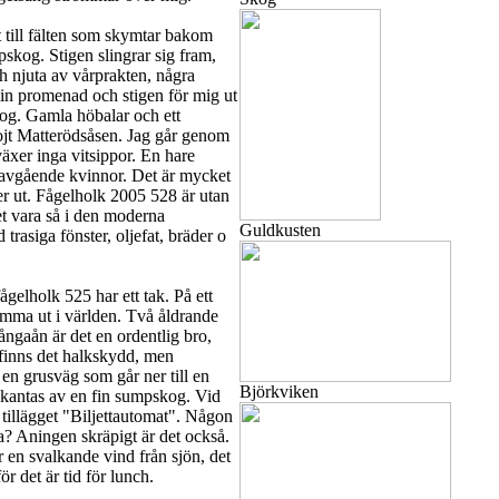
t till fälten som skymtar bakom
mpskog. Stigen slingrar sig fram,
och njuta av vårprakten, några
min promenad och stigen för mig ut
 skog. Gamla höbalar och ett
 lojt Matterödsåsen. Jag går genom
xer inga vitsippor. En hare
 stavgående kvinnor. Det är mycket
er ut. Fågelholk 2005 528 är utan
et vara så i den moderna
Guldkusten
trasiga fönster, oljefat, bräder o
ågelholk 525 har ett tak. På ett
 komma ut i världen. Två åldrande
ångaån är det en ordentlig bro,
finns det halkskydd, men
 en grusväg som går ner till en
Björkviken
t kantas av en fin sumpskog. Vid
 tillägget "Biljettautomat". Någon
ta? Aningen skräpigt är det också.
r en svalkande vind från sjön, det
ör det är tid för lunch.