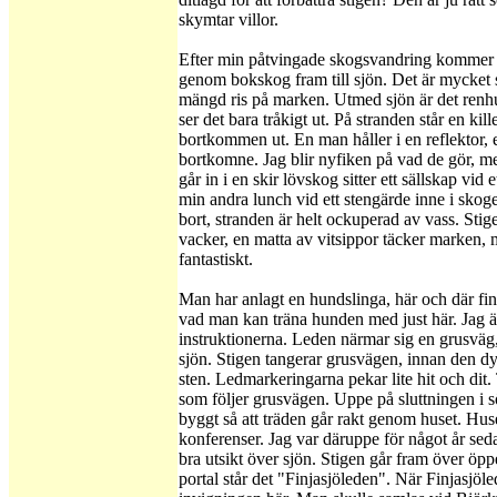
skymtar villor.
Efter min påtvingade skogsvandring kommer 
genom bokskog fram till sjön. Det är mycket 
mängd ris på marken. Utmed sjön är det renhu
ser det bara tråkigt ut. På stranden står en kill
bortkommen ut. En man håller i en reflektor, 
bortkomne. Jag blir nyfiken på vad de gör, me
går in i en skir lövskog sitter ett sällskap vid 
min andra lunch vid ett stengärde inne i sko
bort, stranden är helt ockuperad av vass. Stig
vacker, en matta av vitsippor täcker marken, m
fantastiskt.
Man har anlagt en hundslinga, här och där fi
vad man kan träna hunden med just här. Jag är i
instruktionerna. Leden närmar sig en grusväg
sjön. Stigen tangerar grusvägen, innan den d
sten. Ledmarkeringarna pekar lite hit och dit. 
som följer grusvägen. Uppe på sluttningen i sö
byggt så att träden går rakt genom huset. Hu
konferenser. Jag var däruppe för något år sed
bra utsikt över sjön. Stigen går fram över öp
portal står det "Finjasjöleden". När Finjasjö