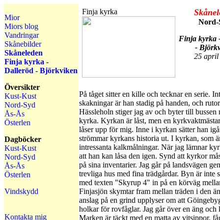
Finja kyrka
Skånel
Mior
Nord-
Miors blog
Vandringar
Finja kyrka 
Skånebilder
- Björk
Skåneleden
25 april
Finja kyrka -
Dalleröd - Björkviken
Översikter
På tåget sitter en kille och tecknar en serie. Int
Kust-Kust
skakningar är han stadig på handen, och rutor
Nord-Syd
Hässleholn stiger jag av och byter till bussen
Ås-Ås
kyrka. Kyrkan är låst, men en kyrkvaktmästar
Österlen
låser upp för mig. Inne i kyrkan sätter han igå
strömmar kyrkans historia ut. I kyrkan, som är
Dagböcker
intressanta kalkmålningar. När jag lämnar kyr
Kust-Kust
att han kan låsa den igen. Synd att kyrkor må
Nord-Syd
på sina inventarier. Jag går på landsvägen gen
Ås-Ås
trevliga hus med fina trädgårdar. Byn är inte s
Österlen
med texten "Skyrup 4" in på en körväg mellan 
Vindskydd
Finjasjön skymtar fram mellan träden i den än
anslag på en grind upplyser om att Göingebyg
holkar för rovfåglar. Jag går över en äng och
Kontakta mig
Marken är täckt med en matta av vitsippor, f