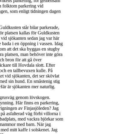
kvikens parkering, för gemensam
n folktom parkering vid
ngen, som enligt tidningen dagen
uldkusten står bilar parkerade,
ör platsen kallas för Guldkusten
d vid sjökanten sedan jag var här
 bada i en öppning i vassen. Idag
as om att det ska byggas en stugby
öra platsen, man behöver inte göra
och bron för att gå över
kare till Hovdala slott. Efter
och en tallbevuxen kulle. På
t vid sjökanten, det ser skövlat
s med sin hund. En småstenig stig
 Här är sjökanten mer naturlig.
n grusväg genom lövskogen.
nning. Här finns en parkering,
vigningen av Finjasjöleden? Jag
å asfalterad väg förbi villorna i
n badplats, med vackra björkar som
re mammor med barn. När jag
ed mitt kaffe i solskenet. Jag