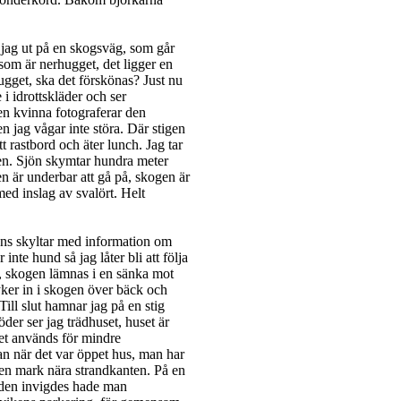
jag ut på en skogsväg, som går
som är nerhugget, det ligger en
gget, ska det förskönas? Just nu
e i idrottskläder och ser
en kvinna fotograferar den
n jag vågar inte störa. Där stigen
ett rastbord och äter lunch. Jag tar
gen. Sjön skymtar hundra meter
en är underbar att gå på, skogen är
ed inslag av svalört. Helt
nns skyltar med information om
nte hund så jag låter bli att följa
, skogen lämnas i en sänka mot
yker in i skogen över bäck och
Till slut hamnar jag på en stig
der ser jag trädhuset, huset är
set används för mindre
an när det var öppet hus, man har
pen mark nära strandkanten. På en
leden invigdes hade man