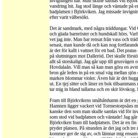
invigningen här. Man skulle samlas vid Björ
vandring hit. Jag stod länge och väntade på e
badplatsen i Björkviken. Jag missade invigni
efter varit välbesökt.
Det är sandmark, med några träddungar. Vid G
och glada barnröster och hundskall hörs. Varf
vet jag inte. Man har rensat från vass och trä
senast, man kunde då och kan nog fortfarande
är det för kallt i vattnet för ett bad. Det prat
på sluttningen mot Dalleröd. Det skulle först
allt så storskaligt. Jag går upp till grusvägen 
Hovdalaån. Vill man så kan man göra en avstic
bron går leden in på en smal väg mellan sjön 
marken blommar violer. Även här är det hugge
ut. En tjej sitter och läser en bok tillsamman
tar mig in bland tallarna och en skir lövskog.
Fram till Björkvikens småbåtshamn är det e
Hamnen ligger vackert vid Tormestorpsåns my
kanske den som man skulle samlas vid för in
som stod vid badplatsen och väntade! Jag går p
Björkviken fram till badplatsen. Det är en fi
pryder platsen. På stranden är det jag och t
kommer ger de sig av, och lämnar mig ensam m