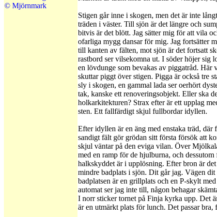
© Mjörnmark
Stigen går inne i skogen, men det är inte lång
träden i väster. Till sjön är det längre och su
bitvis är det blött. Jag sätter mig för att vila 
ofarliga mygg dansar för mig. Jag fortsätter 
till kanten av fälten, mot sjön är det fortsatt
rastbord ser vilsekomna ut. I söder höjer sig
en lövdunge som bevakas av piggatråd. Här vä
skuttar piggt över stigen. Pigga är också tre
sly i skogen, en gammal lada ser oerhört dyst
tak, kanske ett renoveringsobjekt. Eller ska d
holkarkitekturen? Strax efter är ett upplag med 
sten. Ett fallfärdigt skjul fullbordar idyllen.
Efter idyllen är en äng med enstaka träd, där f
sandigt fält gör grödan sitt första försök att
skjul väntar på den eviga vilan. Över Mjölkal
med en ramp för de hjulburna, och dessutom 
halkskyddet är i upplösning. Efter bron är det
mindre badplats i sjön. Dit går jag. Vägen di
badplatsen är en grillplats och en P-skylt med
automat ser jag inte till, någon behagar skäm
I norr sticker tornet på Finja kyrka upp. Det ä
är en utmärkt plats för lunch. Det passar bra, f