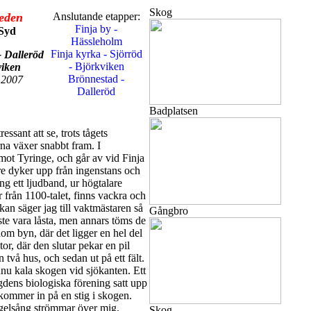
Skog
eden
Anslutande etapper:
Finja by -
Syd
Hässleholm
Finja kyrka - Sjörröd
- Dalleröd
- Björkviken
viken
Brönnestad -
 2007
Dalleröd
Badplatsen
ressant att se, trots tågets
na växer snabbt fram. I
 mot Tyringe, och går av vid Finja
e dyker upp från ingenstans och
ng ett ljudband, ur högtalare
 från 1100-talet, finns vackra och
kan säger jag till vaktmästaren så
Gångbro
ste vara låsta, men annars töms de
om byn, där det ligger en hel del
tor, där den slutar pekar en pil
två hus, och sedan ut på ett fält.
nu kala skogen vid sjökanten. Ett
dens biologiska förening satt upp
 kommer in på en stig i skogen.
ågelsång strömmar över mig.
Skog